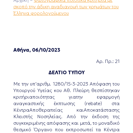
Αρχική
~
Φωτογραφικά ποιοτικά κριτήρια με
σκοπό την άδικη αναδιανομή των χρημάτων του
Έλληνα φορολογούμενου
Αθήνα, 06/10/2023
Αρ. Πρ.: 21
ΔΕΛΤΙΟ ΤΥΠΟΥ
Με την υπ’αριθμ. 1280/15-3-2023 Απόφαση του
Υπουργού Υγείας κου Αθ. Πλεύρη θεσπίστηκαν
κριτήριαποιότητας γιατην εφαρμογή
αναγκαστικής έκπτωσης (rebate) στα
ΚέντραΑποθεραπείας καιΑποκατάστασης
Κλειστής Νοσηλείας. Από την έκδοση της
συγκεκριμένης απόφασης και μετά, το μοναδικό
θεσμικό Όργανο που εκπροσωπεί τα Κέντρα